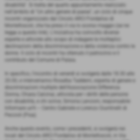
disabilità”. Si tratta del quarto appuntamento realizzato
nell’àmbito di “Un altro genere di paese”, un ciclo di cinque
incontri organizzato dal Circolo ARCI Fiordaliso di
Montefoscoli, che ha preso il via lo scorso maggio (se ne
legga a questo link). L’iniziativa ha coinvolto diverse
esperte e attiviste allo scopo di indagare le molteplici
declinazioni della discriminazione e della violenza contro le
donne. Il ciclo di incontri ha ottenuto il patrocinio e il
contributo del Comune di Palaia.
In specifico, l’incontro di venerdì si svolgerà dalle 18.30 alle
20.00, e interverranno Rosalba Taddeini, esperta di genere e
discriminazioni multiple dell’Associazione Differenza
Donna, Chiara Calcinai, attivista per i diritti delle persone
con disabilità, e chi scrive, Simona Lancioni, responsabile
Informare un’h – Centro Gabriele e Lorenzo Giuntinelli di
Peccioli (Pisa).
Anche questo evento, come i precedenti, si svolgerà nei
locali del Circolo ARCI Fiordaliso di Montefoscoli, in Via