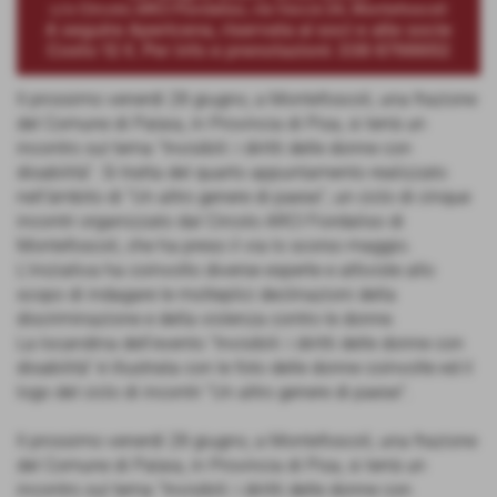
Il prossimo venerdì 28 giugno, a Montefoscoli, una frazione
del Comune di Palaia, in Provincia di Pisa, si terrà un
incontro sul tema “Invisibili: i diritti delle donne con
disabilità”. Si tratta del quarto appuntamento realizzato
nell’àmbito di “Un altro genere di paese”, un ciclo di cinque
incontri organizzato dal Circolo ARCI Fiordaliso di
Montefoscoli, che ha preso il via lo scorso maggio.
L’iniziativa ha coinvolto diverse esperte e attiviste allo
scopo di indagare le molteplici declinazioni della
discriminazione e della violenza contro le donne.
La locandina dell’evento “Invisibili: i diritti delle donne con
disabilità” è illustrata con le foto delle donne coinvolte ed il
logo del ciclo di incontri “Un altro genere di paese”.
Il prossimo venerdì 28 giugno, a Montefoscoli, una frazione
del Comune di Palaia, in Provincia di Pisa, si terrà un
incontro sul tema “Invisibili: i diritti delle donne con