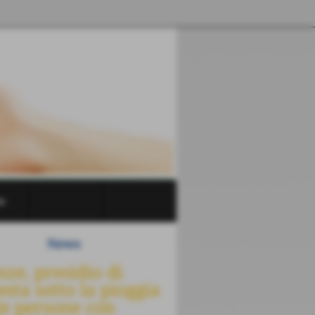
s
News
nze, presidio di
Cecina: promuov
esta sotto la pioggia
Vita Indipendent
le persone con
attraverso la