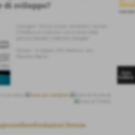
disa
 di sviluppo?
14-05-2025
Convegno "Nuove norme, strumenti e servizi -
Il Welfare al confronto con le attese delle
persone disabili e delle loro famiglie"
Firenze - 15 giugno 2015 Relatore: Avv.
Massimo Bigoni
Foto
Gallery
egnowelfarefondazioni firenze