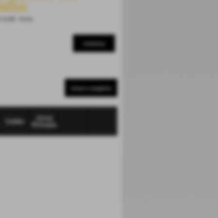
bilità
partecipazione e 
condivisione
 15:08
-
News
14-05-2025 15:07
-
News
continua
elenco completo
Area
Links
Privata