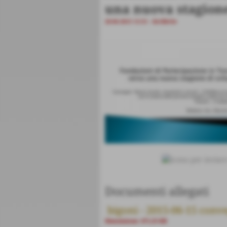
una nuova stagione
Archivio
28-06-2015 15:55
-
Documenti allegati
bigoni - 2015-06-15 conv
Dimensione: 471,55 KB