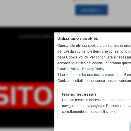
successivo >>
Coordinamento delle Organizzazioni "Durante e Dopo di Noi"
Utilizziamo i cookies
info@dipoi.it
Questo sito utilizza cookie propri al fine di mi
derivati da strumenti esterni che consentono di
nella Cookie Policy. Per continuare è necessa
Accessibilità
acconsenti all'uso dei cookie. Ignorando quest
Cookie Policy
-
Privacy Policy
Il tuo consenso ha una durata massima di 6 me
Cookie accettati nel consenso: nessun conse
tecnici necessari
I cookie tecnici e necessari aiutano a rende
navigazione della pagina e l'accesso alle ar
correttamente senza questi cookie.