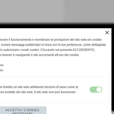
close
gliorare il funzionamento e monitorare le prestazioni del sito web e/o cookie
 inviare messaggi pubblicitari in linea con le tue preferenze, come dettagliato
rio autorizzare i nostri cookie. Cliccando sul pulsante ACCONSENTO,
o banner e navigando il sito acconsenti all'uso dei cookie.
si.
nso
re fruibile un sito web abilitando funzioni di base come la
ee protette del sito web. Il sito web non può funzionare
ACCETTA I COOKIES
NECESSARI