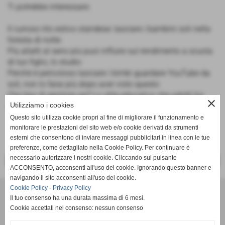
Ti potrebbe interessare:
Il curioso rito estivo olandese: lasciare i bambini soli nella
foresta di notte
Più allatti al seno più puoi influire sul rendimento a scuola
di tuo figlio, lo studio
Perché è pericoloso lasciare i bimbi guardare YouTube da
soli, non lo farai più dopo aver visto questo
Che tipo di genitore sei? Lo stile educativo che adotti ha
close
Utilizziamo i cookies
effetti incredibili sulla salute mentale dei bambini
Questo sito utilizza cookie propri al fine di migliorare il funzionamento e
monitorare le prestazioni del sito web e/o cookie derivati da strumenti
esterni che consentono di inviare messaggi pubblicitari in linea con le tue
preferenze, come dettagliato nella Cookie Policy. Per continuare è
necessario autorizzare i nostri cookie. Cliccando sul pulsante
<< PRECEDENTE
SUCCESSIVO >>
ACCONSENTO, acconsenti all'uso dei cookie. Ignorando questo banner e
navigando il sito acconsenti all'uso dei cookie.
Cookie Policy
-
Privacy Policy
Coordinamento delle Organizzazioni "Durante e Dopo di Noi"
Il tuo consenso ha una durata massima di 6 mesi.
info@dipoi.it
Cookie accettati nel consenso: nessun consenso