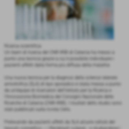
Ricerca scientifica
Un team di ricerca del CNR-IRIB di Catania ha messo a
punto una tecnica grazie a cui è possibile individuare i
pazienti affetti dalla forma più diffusa della malattia
Una nuova tecnica per la diagnosi della sclerosi laterale
amiotrofica (SLA) di tipo sporadico è stata messa a punto
da un’équipe di ricercatori dell’Istituto per la Ricerca e
l’Innovazione Biomedica del Consiglio Nazionale delle
Ricerche di Catania (CNR-IRIB). I risultati dello studio sono
stati pubblicati sulla rivista Cells.
Prelevando da pazienti affetti da SLA alcune cellule del
tessuto connettivo – i fibroblasti cutanei - e studiandone i