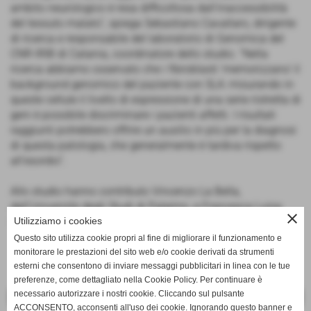
ambito neurologico è resa difficoltosa dall'inaccessibilità
del tessuto malato”, spiega Sebastiano Cavallaro, dirigente
di ricerca e responsabile del laboratorio di Genomica del
CNR-IRIB di Catania, coordinatore dello studio. “Nella
ricerca abbiamo osservato che i fibroblasti ‘memorizzano’ il
background genomico del paziente con SLA: misurando in
queste cellule il livello di espressione di una serie ristretta di
geni è possibile discriminare i pazienti affetti. I risultati
raggiunti potrebbero offrire un ausilio in più per la diagnosi
di questa patologia, che generalmente è tardiva rispetto
all’esordio”.
Allo studio hanno contributo Vincenzo La Bella,
dell’Università degli Studi di Palermo, e Francesca Luisa
close
Utilizziamo i cookies
Conforti, dell'Università della Calabria.
Questo sito utilizza cookie propri al fine di migliorare il funzionamento e
monitorare le prestazioni del sito web e/o cookie derivati da strumenti
esterni che consentono di inviare messaggi pubblicitari in linea con le tue
preferenze, come dettagliato nella Cookie Policy. Per continuare è
necessario autorizzare i nostri cookie. Cliccando sul pulsante
<< PRECEDENTE
SUCCESSIVO >>
ACCONSENTO, acconsenti all'uso dei cookie. Ignorando questo banner e