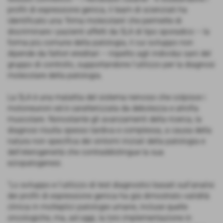
profili di espressione genica, il team di scienziati ha
identificato una ‘firma molecolare’ che permette di
discriminare i pazienti affetti da SLA di tipo sporadico – la
forma più comune della patologia, il cui sviluppo non
dipende da fattori ereditari – rispetto agli individui sani del
gruppo di controllo, supportandone l’utilizzo per la diagnosi
molecolare della patologia.
La SLA è una malattia del sistema nervoso che colpisce i
motoneuroni ed è caratterizzata da debolezza e atrofia
muscolare. Nonostante gli avanzamenti della ricerca, la
diagnosi risulta spesso tardiva e complessa, a causa della
natura non specifica dei sintomi iniziali della patologia e
dell’eterogeneità che contraddistingue la sua
eziopatogenesi.
“Lo sviluppo e l’utilizzo di test diagnostici basati sull’analisi
dei profili di espressione genica ha già dimostrato validità
clinica in molteplici patologie umane, incluse quelle
oncologiche, ma, ad oggi, la loro implementazione in