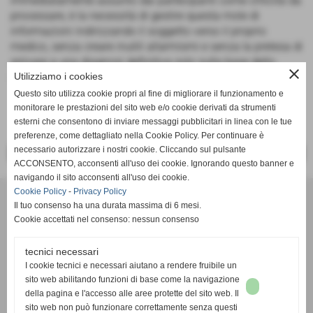
immediatamente assunto dai partecipanti come criticità da
processare, è la necessità di gestire questa mole di
informazioni indirizzando il soggetto verso il proprio
medico, senza creare inutili allarmismi e senza la pretesa di
arrivare a una diagnosi definitiva solo sulla base dello
close
Utilizziamo i cookies
strumento tecnologico.
Questo sito utilizza cookie propri al fine di migliorare il funzionamento e
monitorare le prestazioni del sito web e/o cookie derivati da strumenti
esterni che consentono di inviare messaggi pubblicitari in linea con le tue
preferenze, come dettagliato nella Cookie Policy. Per continuare è
necessario autorizzare i nostri cookie. Cliccando sul pulsante
<< PRECEDENTE
SUCCESSIVO >>
ACCONSENTO, acconsenti all'uso dei cookie. Ignorando questo banner e
navigando il sito acconsenti all'uso dei cookie.
Cookie Policy
-
Privacy Policy
Coordinamento delle Organizzazioni "Durante e Dopo di Noi"
Il tuo consenso ha una durata massima di 6 mesi.
info@dipoi.it
Cookie accettati nel consenso: nessun consenso
tecnici necessari
Accessibilità
I cookie tecnici e necessari aiutano a rendere fruibile un
sito web abilitando funzioni di base come la navigazione
della pagina e l'accesso alle aree protette del sito web. Il
sito web non può funzionare correttamente senza questi