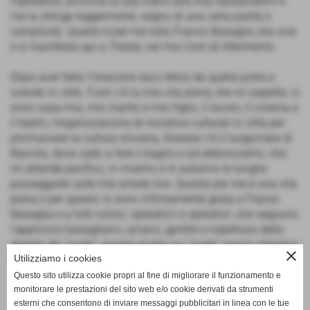
l’operatore, avvicina la sua mano alla mia salutandomi e
me la stringe leggermente, segno di una certa parità e
complicità. Questo è per me tutto Franco Basaglia che vive
e si manifesta qui a Trieste, nel mio Csm di riferimento.
Dopo aver fatto l’iniezione esco felice da quella porta e
scendo in città. Fuori c’è la mia vita piena che mi aspetta: ci
sono casa mia, mio marito e mio figlio, il lavoro, il cinema e
il teatro, l’organizzazione di iniziative culturali in città per
promuovere la cultura slovena, d’estate c’è il lungomare di
Barcola, dove vado a fare il bagno e ad abbronzarmi, che
mi attende pacifico, in inverno e in autunno le lunghe
passeggiate sulle mie amate rive. Questa per me è una vita
piena e per questo io sono infinitamente grata a Franco
Basaglia e a tutti coloro, operatrici e operatori, che seguono
l’approccio basagliano, umano, gentile e rispettoso della
dignità dei “matti”, perché anche noi “matti” siamo cittadine
close
Utilizziamo i cookies
e cittadini con diritti come tutti gli altri.
Questo sito utilizza cookie propri al fine di migliorare il funzionamento e
monitorare le prestazioni del sito web e/o cookie derivati da strumenti
esterni che consentono di inviare messaggi pubblicitari in linea con le tue