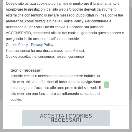
Questo sito utilizza cookie propri al fine di migliorare il funzionamento e
monitorare le prestazioni del sito web e/o cookie derivati da strumenti
Coordinamento delle Organizzazioni "Durante e Dopo di Noi"
esterni che consentono di inviare messaggi pubblicitari in linea con le tue
info@dipoi.it
preferenze, come dettagliato nella Cookie Policy. Per continuare è
necessario autorizzare i nostri cookie. Cliccando sul pulsante
ACCONSENTO, acconsenti all'uso dei cookie. Ignorando questo banner e
navigando il sito acconsenti all'uso dei cookie.
Accessibilità
Cookie Policy
-
Privacy Policy
Il tuo consenso ha una durata massima di 6 mesi.
Cookie accettati nel consenso: nessun consenso
tecnici necessari
I cookie tecnici e necessari aiutano a rendere fruibile un
sito web abilitando funzioni di base come la navigazione
della pagina e l'accesso alle aree protette del sito web. Il
sito web non può funzionare correttamente senza questi
Realizzazione siti web www.sitoper.it
cookie.
ACCETTA I COOKIES
NECESSARI