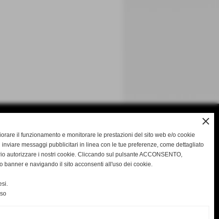
close
gliorare il funzionamento e monitorare le prestazioni del sito web e/o cookie
 inviare messaggi pubblicitari in linea con le tue preferenze, come dettagliato
rio autorizzare i nostri cookie. Cliccando sul pulsante ACCONSENTO,
o banner e navigando il sito acconsenti all'uso dei cookie.
si.
nso